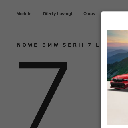
Modele
Oferty i usługi
O nas
Aktualnoś
7
NOWE BMW SERII 7 LIMUZY