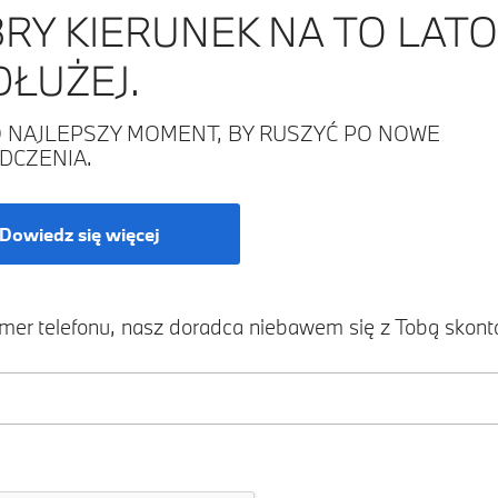
0
RY KIERUNEK NA TO LATO.
1
DŁUŻEJ.
M DETALU.
2
O NAJLEPSZY MOMENT, BY RUSZYĆ PO NOWE
PASJĄ.
DCZENIA.
3
4
0
0
Dowiedz się więcej
5
1
1
6
2
2
0
mer telefonu, nasz doradca niebawem się z Tobą skonta
*
l/100 km: 9,3 – 8,3; emisje CO₂ w cyklu mieszanym WLTP w g/km: 211 – 189
7
3
3
1
8
4
4
2