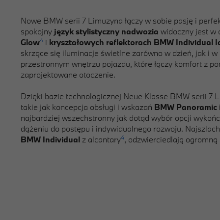
Nowe BMW serii 7 Limuzyna łączy w sobie pasję i perfe
spokojny
język stylistyczny nadwozia
widoczny jest w 
4
Glow
i
kryształowych reflektorach BMW Individual 
skrzące się iluminacje świetlne zarówno w dzień, jak i 
przestronnym wnętrzu pojazdu, które łączy komfort z p
zaprojektowane otoczenie.
Dzięki bazie technologicznej Neue Klasse BMW serii 7 
takie jak koncepcja obsługi i wskazań
BMW Panoramic i
najbardziej wszechstronny jak dotąd wybór opcji wykoń
dążeniu do postępu i indywidualnego rozwoju. Najszlach
4
BMW Individual
z alcantary
, odzwierciedlają ogromną 