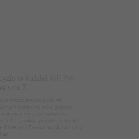
yzja w każdej linii. Tył
 serii 7.
styka tyłu zachwyca płaskimi,
żonymi światłami, które głęboko
ją się w tylną część nadwozia.
eśla to szeroką, sportową sylwetkę i
e BMW serii 7 wyrazisty, dynamiczny
kter