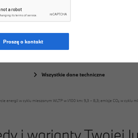
9
5
5
3
mm
6
6
4
1
Długość
7
7
5
Proszę o kontakt
8
8
6
9
9
7
8
Wszystkie dane techniczne
9
ycie energii w cyklu mieszanym WLTP w l/100 km: 9,3 – 8,3; emisje CO₂ w cyklu 
dy i warianty Twojej 