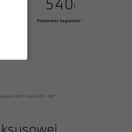
5
4
0
l
6
5
1
1
Pojemność bagażnika
7
6
2
8
7
3
9
8
4
9
5
6
*
mieszanym WLTP w g/km: 211 – 189
7
8
luksusowej