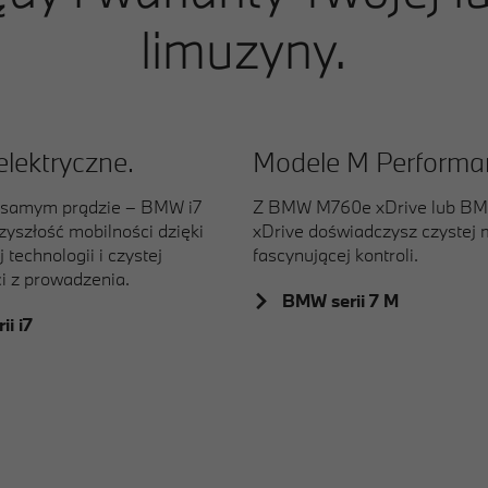
limuzyny.
elektryczne.
Modele M Performa
 samym prądzie – BMW i7
Z BMW M760e xDrive lub BM
rzyszłość mobilności dzięki
xDrive doświadczysz czystej 
 technologii i czystej
fascynującej kontroli.
i z prowadzenia.
BMW serii 7 M
i i7