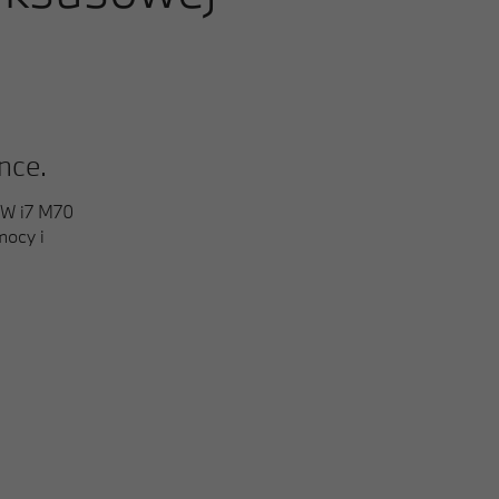
9
nce.
W i7 M70
mocy i