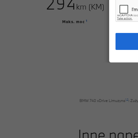
9
4
2
km (KM)
5
3
1
Maks. moc
6
4
7
5
8
6
9
7
8
1,
2
BMW 740 xDrive Limuzyna
: Zuż
9
Inne napę