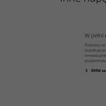
W pełni 
Podróżuj na
kształtuje p
innowacyjnej
przyjemnośc
BMW seri