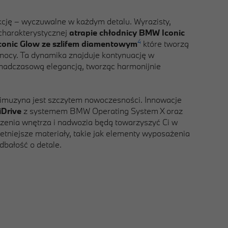
kcję – wyczuwalne w każdym detalu. Wyrazisty,
charakterystycznej
atrapie chłodnicy BMW Iconic
4
Iconic Glow ze szlifem diamentowym
które tworzą
w nocy. Ta dynamika znajduje kontynuację w
onadczasową elegancją, tworząc harmonijnie
Limuzyna jest szczytem nowoczesności. Innowacje
Drive
z systemem BMW Operating System X oraz
czenia wnętrza i nadwozia będą towarzyszyć Ci w
etniejsze materiały, takie jak elementy wyposażenia
dbałość o detale.