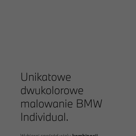
Unikatowe
dwukolorowe
malowanie BMW
Individual.
Wybieraj spośród wielu
kombinacji