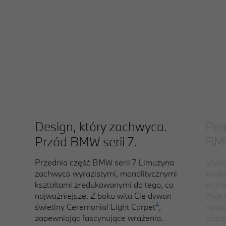
Design, który zachwyca.
Prec
Przód BMW serii 7.
BMW
Przednia część BMW serii 7 Limuzyna
Styli
zachwyca wyrazistymi, monolitycznymi
wydłu
kształtami zredukowanymi do tego, co
wcina
najważniejsze. Z boku wita Cię dywan
Podkr
4
świetlny Ceremonial Light Carpet
,
nadaj
zapewniając fascynujące wrażenia.
chara