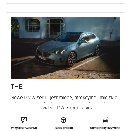
THE 1
Nowe BMW serii 1 jest młode, atrakcyjne i miejskie,
robi mocne wrażenie zarówno w środku, jak i na
Dealer BMW Sikora Lubin.
zewnątrz.
Dowiedz się więcej
Wizyta serwisowa
Jazda próbna
Samochody używane