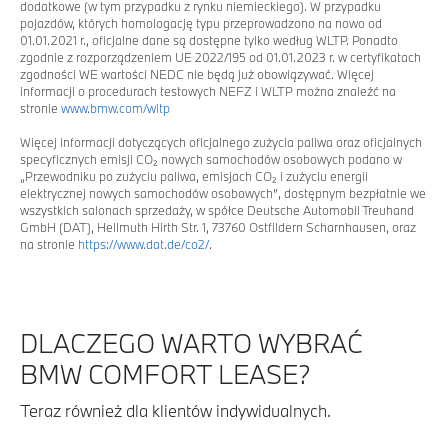
dodatkowe (w tym przypadku z rynku niemieckiego). W przypadku
pojazdów, których homologację typu przeprowadzono na nowo od
01.01.2021 r., oficjalne dane są dostępne tylko według WLTP. Ponadto
zgodnie z rozporządzeniem UE 2022/195 od 01.01.2023 r. w certyfikatach
zgodności WE wartości NEDC nie będą już obowiązywać. Więcej
informacji o procedurach testowych NEFZ i WLTP można znaleźć na
stronie
www.bmw.com/wltp
Więcej informacji dotyczących oficjalnego zużycia paliwa oraz oficjalnych
specyficznych emisji CO₂ nowych samochodów osobowych podano w
„Przewodniku po zużyciu paliwa, emisjach CO₂ i zużyciu energii
elektrycznej nowych samochodów osobowych”, dostępnym bezpłatnie we
wszystkich salonach sprzedaży, w spółce Deutsche Automobil Treuhand
GmbH (DAT), Hellmuth Hirth Str. 1, 73760 Ostfildern Scharnhausen, oraz
na stronie
https://www.dat.de/co2/
.
DLACZEGO WARTO WYBRAĆ
BMW COMFORT LEASE?
Teraz również dla klientów indywidualnych.