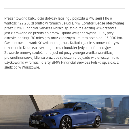
Prezentowana kalkulacja dotyczy leasingu pojazdu BMW serii 1 116 o
wartości 122 295 zł brutto w ramach usługi BMW Comfort Lease oferowanej
przez BMW Financial Services Polska sp. z o.o. z siedzibą w Warszawie i
jest kierowana do przedsiębiorców. Opłata wstępna wynosi 10%, przy
okresie leasingu 36 miesięcy oraz z rocznym limitem przebiegu 15 000 km.
Gwarantowana wartość wykupu pojazdu. Kalkulacja nie stanowi oferty w
rozumieniu Kodeksu cywilnego i ma charakter jedynie informacyjny.
Zawarcie umowy uzależnione jest od pozytywnego wyniku weryfikacji
prawnofinansowej klienta oraz ubezpieczenia pojazdu w pierwszym roku
użytkowania w ramach oferty BMW Financial Services Polska sp. z o.o. z
siedzibą w Warszawie.