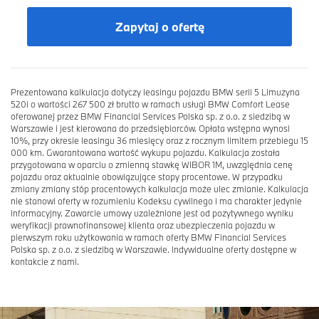
Zapytaj o ofertę
Prezentowana kalkulacja dotyczy leasingu pojazdu BMW serii 5 Limuzyna
520i o wartości 267 500 zł brutto w ramach usługi BMW Comfort Lease
oferowanej przez BMW Financial Services Polska sp. z o.o. z siedzibą w
Warszawie i jest kierowana do przedsiębiorców. Opłata wstępna wynosi
10%, przy okresie leasingu 36 miesięcy oraz z rocznym limitem przebiegu 15
000 km. Gwarantowana wartość wykupu pojazdu. Kalkulacja została
przygotowana w oparciu o zmienną stawkę WIBOR 1M, uwzględnia cenę
pojazdu oraz aktualnie obowiązujące stopy procentowe. W przypadku
zmiany zmiany stóp procentowych kalkulacja może ulec zmianie. Kalkulacja
nie stanowi oferty w rozumieniu Kodeksu cywilnego i ma charakter jedynie
informacyjny. Zawarcie umowy uzależnione jest od pozytywnego wyniku
weryfikacji prawnofinansowej klienta oraz ubezpieczenia pojazdu w
pierwszym roku użytkowania w ramach oferty BMW Financial Services
Polska sp. z o.o. z siedzibą w Warszawie. Indywidualne oferty dostępne w
kontakcie z nami.