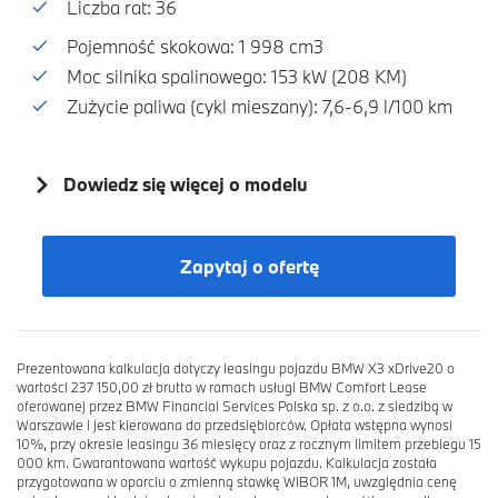
Liczba rat: 36
Pojemność skokowa: 1 998 cm3
Moc silnika spalinowego: 153 kW (208 KM)
Zużycie paliwa (cykl mieszany): 7,6-6,9 l/100 km
Dowiedz się więcej o modelu
Zapytaj o ofertę
Prezentowana kalkulacja dotyczy leasingu pojazdu BMW X3 xDrive20 o
wartości 237 150,00 zł brutto w ramach usługi BMW Comfort Lease
oferowanej przez BMW Financial Services Polska sp. z o.o. z siedzibą w
Warszawie i jest kierowana do przedsiębiorców. Opłata wstępna wynosi
10%, przy okresie leasingu 36 miesięcy oraz z rocznym limitem przebiegu 15
000 km. Gwarantowana wartość wykupu pojazdu. Kalkulacja została
przygotowana w oparciu o zmienną stawkę WIBOR 1M, uwzględnia cenę