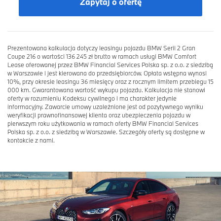
Zapytaj o ofertę
Prezentowana kalkulacja dotyczy leasingu pojazdu BMW Serii 2 Gran
Coupe 216 o wartości 136 245 zł brutto w ramach usługi BMW Comfort
Lease oferowanej przez BMW Financial Services Polska sp. z o.o. z siedzibą
w Warszawie i jest kierowana do przedsiębiorców. Opłata wstępna wynosi
10%, przy okresie leasingu 36 miesięcy oraz z rocznym limitem przebiegu 15
000 km. Gwarantowana wartość wykupu pojazdu. Kalkulacja nie stanowi
oferty w rozumieniu Kodeksu cywilnego i ma charakter jedynie
informacyjny. Zawarcie umowy uzależnione jest od pozytywnego wyniku
weryfikacji prawnofinansowej klienta oraz ubezpieczenia pojazdu w
pierwszym roku użytkowania w ramach oferty BMW Financial Services
Polska sp. z o.o. z siedzibą w Warszawie. Szczegóły oferty są dostępne w
kontakcie z nami.