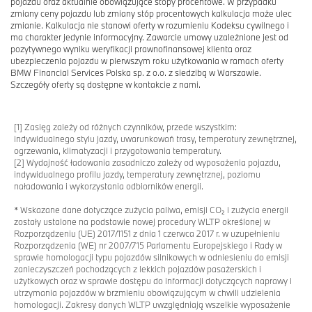
pojazdu oraz aktualnie obowiązujące stopy procentowe. W przypadku
zmiany ceny pojazdu lub zmiany stóp procentowych kalkulacja może ulec
zmianie. Kalkulacja nie stanowi oferty w rozumieniu Kodeksu cywilnego i
ma charakter jedynie informacyjny. Zawarcie umowy uzależnione jest od
pozytywnego wyniku weryfikacji prawnofinansowej klienta oraz
ubezpieczenia pojazdu w pierwszym roku użytkowania w ramach oferty
BMW Financial Services Polska sp. z o.o. z siedzibą w Warszawie.
Szczegóły oferty są dostępne w kontakcie z nami.
[1]
Zasięg zależy od różnych czynników, przede wszystkim:
indywidualnego stylu jazdy, uwarunkowań trasy, temperatury zewnętrznej,
ogrzewania, klimatyzacji i przygotowania temperatury.
[2]
Wydajność ładowania zasadniczo zależy od wyposażenia pojazdu,
indywidualnego profilu jazdy, temperatury zewnętrznej, poziomu
naładowania i wykorzystania odbiorników energii.
* Wskazane dane dotyczące zużycia paliwa, emisji CO₂ i zużycia energii
zostały ustalone na podstawie nowej procedury WLTP określonej w
Rozporządzeniu (UE) 2017/1151 z dnia 1 czerwca 2017 r. w uzupełnieniu
Rozporządzenia (WE) nr 2007/715 Parlamentu Europejskiego i Rady w
sprawie homologacji typu pojazdów silnikowych w odniesieniu do emisji
zanieczyszczeń pochodzących z lekkich pojazdów pasażerskich i
użytkowych oraz w sprawie dostępu do informacji dotyczących naprawy i
utrzymania pojazdów w brzmieniu obowiązującym w chwili udzielenia
homologacji. Zakresy danych WLTP uwzględniają wszelkie wyposażenie