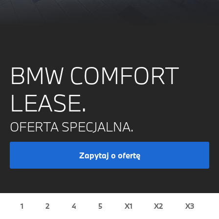
BMW COMFORT
LEASE.
OFERTA SPECJALNA.
Zapytaj o ofertę
1
2
4
5
X1
X2
X3