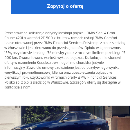
Zapytaj o ofertę
Prezentowana kalkulacja dotyczy leasingu pojazdu BMW Serii 4 Gran
Coupe 420i o wartości 211 500 zł brutto w ramach usługi BMW Comfort
Lease oferowanej przez BMW Financial Services Polska sp. z o.o. z siedzibą
w Warszawie i jest kierowana do przedsiębiorców. Opłata wstępna wynosi
15%, przy okresie leasingu 36 miesięcy oraz z rocznym limitem przebiegu 15
000 km. Gwarantowana wartość wykupu pojazdu. Kalkulacja nie stanowi
oferty w rozumieniu Kodeksu cywilnego i ma charakter jedynie
informacyjny. Zawarcie umowy uzależnione jest od pozytywnego wyniku
weryfikacji prawnofinansowej klienta oraz ubezpieczenia pojazdu w
pierwszym roku użytkowania w ramach oferty BMW Financial Services
Polska sp. z o.o. z siedzibą w Warszawie. Szczegóły oferty są dostępne w
kontakcie z nami.