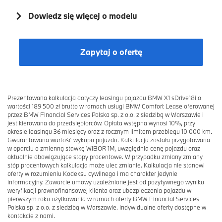
Dowiedz się więcej o modelu
Zapytaj o ofertę
Prezentowana kalkulacja dotyczy leasingu pojazdu BMW X1 sDrive18i o
wartości 189 500 zł brutto w ramach usługi BMW Comfort Lease oferowanej
przez BMW Financial Services Polska sp. z o.o. z siedzibą w Warszawie i
jest kierowana do przedsiębiorców. Opłata wstępna wynosi 10%, przy
okresie leasingu 36 miesięcy oraz z rocznym limitem przebiegu 10 000 km.
Gwarantowana wartość wykupu pojazdu. Kalkulacja została przygotowana
w oparciu o zmienną stawkę WIBOR 1M, uwzględnia cenę pojazdu oraz
aktualnie obowiązujące stopy procentowe. W przypadku zmiany zmiany
stóp procentowych kalkulacja może ulec zmianie. Kalkulacja nie stanowi
oferty w rozumieniu Kodeksu cywilnego i ma charakter jedynie
informacyjny. Zawarcie umowy uzależnione jest od pozytywnego wyniku
weryfikacji prawnofinansowej klienta oraz ubezpieczenia pojazdu w
pierwszym roku użytkowania w ramach oferty BMW Financial Services
Polska sp. z o.o. z siedzibą w Warszawie. Indywidualne oferty dostępne w
kontakcie z nami.