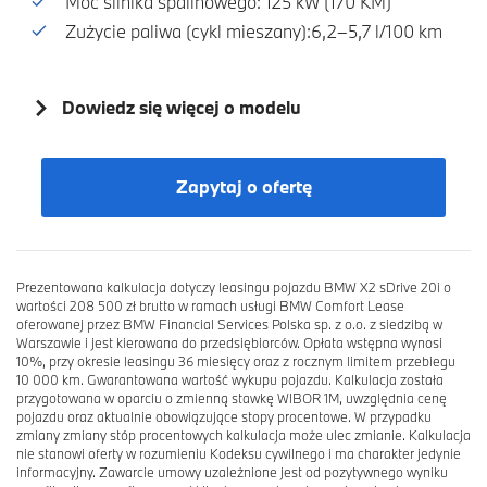
Moc silnika spalinowego: 125 kW (170 KM)
Zużycie paliwa (cykl mieszany):6,2–5,7 l/100 km
Dowiedz się więcej o modelu
Zapytaj o ofertę
Prezentowana kalkulacja dotyczy leasingu pojazdu BMW X2 sDrive 20i o
wartości 208 500 zł brutto w ramach usługi BMW Comfort Lease
oferowanej przez BMW Financial Services Polska sp. z o.o. z siedzibą w
Warszawie i jest kierowana do przedsiębiorców. Opłata wstępna wynosi
10%, przy okresie leasingu 36 miesięcy oraz z rocznym limitem przebiegu
10 000 km. Gwarantowana wartość wykupu pojazdu. Kalkulacja została
przygotowana w oparciu o zmienną stawkę WIBOR 1M, uwzględnia cenę
pojazdu oraz aktualnie obowiązujące stopy procentowe. W przypadku
zmiany zmiany stóp procentowych kalkulacja może ulec zmianie. Kalkulacja
nie stanowi oferty w rozumieniu Kodeksu cywilnego i ma charakter jedynie
informacyjny. Zawarcie umowy uzależnione jest od pozytywnego wyniku