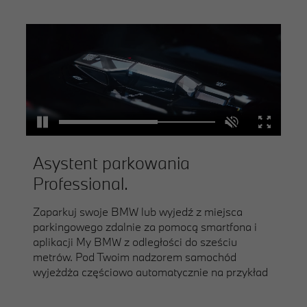
Asystent parkowania
Professional.
Zaparkuj swoje BMW lub wyjedź z miejsca
parkingowego zdalnie za pomocą smartfona i
aplikacji My BMW z odległości do sześciu
metrów. Pod Twoim nadzorem samochód
wyjeżdża częściowo automatycznie na przykład
z ciasnych miejsc parkingowych, ułatwiając Ci
7,
8,
10
wsiadanie.