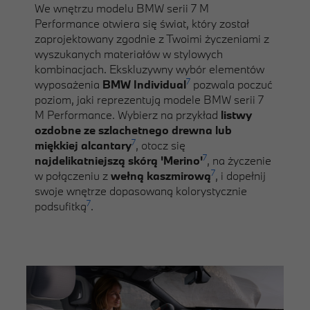
We wnętrzu modelu BMW serii 7 M
Performance otwiera się świat, który został
zaprojektowany zgodnie z Twoimi życzeniami z
wyszukanych materiałów w stylowych
kombinacjach. Ekskluzywny wybór elementów
7
wyposażenia
BMW Individual
pozwala poczuć
poziom, jaki reprezentują modele BMW serii 7
M Performance. Wybierz na przykład
listwy
ozdobne ze szlachetnego drewna lub
7
miękkiej alcantary
, otocz się
7
najdelikatniejszą skórą 'Merino'
, na życzenie
7
w połączeniu z
wełną kaszmirową
, i dopełnij
swoje wnętrze dopasowaną kolorystycznie
7
podsufitką
.