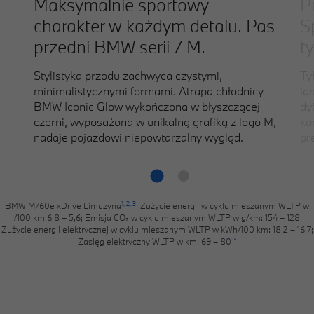
Maksymalnie sportowy
Pr
charakter w każdym detalu. Pas
S
przedni BMW serii 7 M.
ty
Stylistyka przodu zachwyca czystymi,
Ty
minimalistycznymi formami. Atrapa chłodnicy
la
BMW Iconic Glow wykończona w błyszczącej
dy
czerni, wyposażona w unikalną grafiką z logo M,
ko
nadaje pojazdowi niepowtarzalny wygląd.
pr
1,
2,
3
BMW M760e xDrive Limuzyna
: Zużycie energii w cyklu mieszanym WLTP w
l/100 km 6,8 – 5,6; Emisja CO₂ w cyklu mieszanym WLTP w g/km: 154 – 128;
Zużycie energii elektrycznej w cyklu mieszanym WLTP w kWh/100 km: 18,2 – 16,7;
*
Zasięg elektryczny WLTP w km: 69 – 80