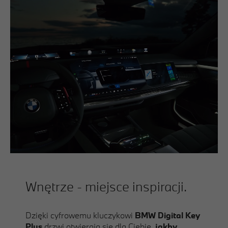
Wnętrze - miejsce inspiracji.
Dzięki cyfrowemu kluczykowi
BMW Digital Key
Plus
drzwi otwierają się dla Ciebie,
jakby