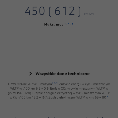
3
4
5
0
1
6
4
5
5
5
4
5
0
(
6
1
2
)
7
5
6
6
6
kW (KM)
5
6
1
7
2
3
8
6
7
7
7
1,
4,
5
Maks. moc
6
7
2
8
3
4
9
7
8
8
8
7
8
3
9
4
5
8
9
9
9
8
9
4
5
6
9
9
5
6
7
6
7
8
Wszystkie dane techniczne
7
8
9
1,
2,
3
BMW M760e xDrive Limuzyna
: Zużycie energii w cyklu mieszanym
WLTP w l/100 km 6,8 – 5,6; Emisja CO₂ w cyklu mieszanym WLTP w
8
9
g/km: 154 – 128; Zużycie energii elektrycznej w cyklu mieszanym WLTP
*
w kWh/100 km: 18,2 – 16,7; Zasięg elektryczny WLTP w km: 69 – 80
9