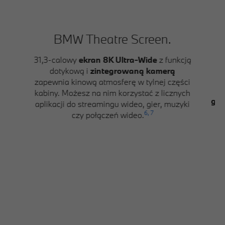
BMW Theatre Screen.
D
31,3-calowy
ekran 8K Ultra-Wide
z funkcją
dotykową i
zintegrowaną kamerą
zapewnia kinową atmosferę w tylnej części
K
kabiny. Możesz na nim korzystać z licznych
głę
aplikacji do streamingu wideo, gier, muzyki
D
6,
7
czy połączeń wideo.
im
k