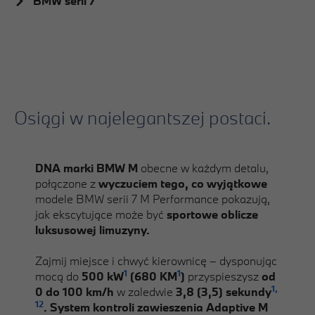
BMW serii 7
Osiągi w najelegantszej postaci.
DNA marki BMW M
obecne w każdym detalu,
połączone z
wyczuciem tego, co wyjątkowe
modele BMW serii 7 M Performance pokazują,
jak ekscytujące może być
sportowe oblicze
luksusowej limuzyny.
Zajmij miejsce i chwyć kierownicę – dysponując
1
1
mocą do
500 kW
(680 KM
)
przyspieszysz
od
1,
0 do 100 km/h
w zaledwie
3,8 (3,5) sekundy
12
. System kontroli zawieszenia Adaptive M