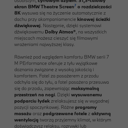
osobistym,
cyfrowym azylem: 31,3-calowy
7
ekran BMW Theatre Screen
o rozdzielczości
8K
wysuwa się na życzenie automatycznie z
dachu przy akompaniamencie
kinowej ścieżki
dźwiękowej
. Następnie, dzięki systemowi
dźwiękowemu
Dolby Atmos®
, na wszystkich
miejscach możesz cieszyć się filmowymi
wrażeniami najwyższej klasy.
Również pod względem komfortu BMW serii 7
M PErformance oferuje z tyłu wyjątkowe
doznania związane z wysoką jakością i
komfortem. Fotel za pasażerem z przodu
odchyla się do tyłu, a fotel pasażera przesuwa
się do przodu, zapewniając
maksymalną
przestrzeń na nogi
. Dzięki
wysuwanemu
podparciu łydek
zrelaksujesz się w wygodnej
pozycji spoczynkowej. Różne
programy
masażu
oraz
podgrzewane fotele
z
aktywną
wentylacją
tworzą przyjemny klimat, w którym
doświadczysz relaksu, rozrywki lub