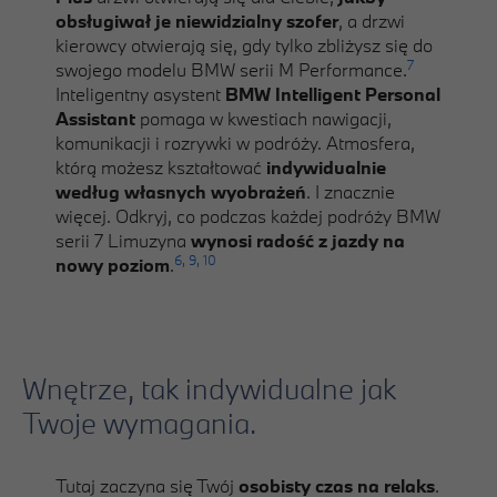
obsługiwał je niewidzialny szofer
, a drzwi
kierowcy otwierają się, gdy tylko zbliżysz się do
7
swojego modelu BMW serii M Performance.
Inteligentny asystent
BMW Intelligent Personal
Assistant
pomaga w kwestiach nawigacji,
komunikacji i rozrywki w podróży. Atmosfera,
którą możesz kształtować
indywidualnie
według własnych wyobrażeń
. I znacznie
więcej. Odkryj, co podczas każdej podróży BMW
serii 7 Limuzyna
wynosi radość z jazdy na
6,
9,
10
nowy poziom
.
Wnętrze, tak indywidualne jak
Twoje wymagania.
Tutaj zaczyna się Twój
osobisty czas na relaks
.