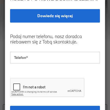
Dowiedz się więcej
Podaj numer telefonu, nasz doradca
niebawem się z Tobą skontaktuje.
MODELE M BMW
SERII 7.
ELEGANCJA I SPORTOWY CHARAKTER W
0
JEDNYM.
1