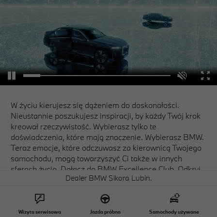
W życiu kierujesz się dążeniem do doskonałości.
Nieustannie poszukujesz inspiracji, by każdy Twój krok
kreował rzeczywistość. Wybierasz tylko te
doświadczenia, które mają znaczenie. Wybierasz BMW.
Teraz emocje, które odczuwasz za kierownicą Twojego
samochodu, mogą towarzyszyć Ci także w innych
sferach życia. Dołącz do BMW Excellence Club. Odkryj
Dealer BMW Sikora Lubin.
świat niezapomnianych wydarzeń dostępnych jedynie
dla tych, którzy potrafią wybrać to, co naprawdę się
liczy.
Wizyta serwisowa
Jazda próbna
Samochody używane