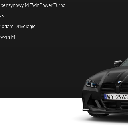
k benzynowy M TwinPower Turbo
 s
kładem Drivelogic
cowym M