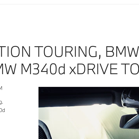
ION TOURING, BMW 
W M340d xDRIVE TO
M
g.
0d