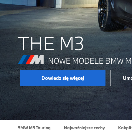
THE M3
NOWE MODELE BMW M3
Dowiedz się więcej
Umó
BMW M3 Touring
Najważniejsze cechy
Kokpit 