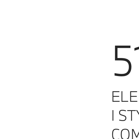
5
ELE
I S
COM